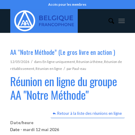
Accès pour les membres
AA “Notre Méthode” (Le gros livre en action )
/
12/05/2026
dans
En ligne uniquement
,
Réunion à thème
,
Réunion de
/
rétablissement
,
Réunion en ligne
par
Paul-eau
Réunion en ligne du groupe
AA "Notre Méthode"
Retour à la liste des réunions en ligne
Date/heure
Date -
mardi 12 mai 2026