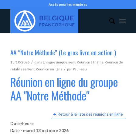
Accès pour les membres
AA “Notre Méthode” (Le gros livre en action )
/
13/10/2026
dans
En ligne uniquement
,
Réunion à thème
,
Réunion de
/
rétablissement
,
Réunion en ligne
par
Paul-eau
Réunion en ligne du groupe
AA "Notre Méthode"
Retour à la liste des réunions en ligne
Date/heure
Date -
mardi 13 octobre 2026