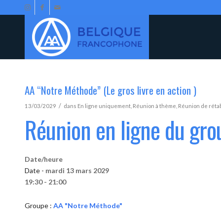
AA “Notre Méthode” (Le gros livre en action )
/
13/03/2029
dans
En ligne uniquement
,
Réunion à thème
,
Réunion de réta
Réunion en ligne du gr
Date/heure
Date -
mardi 13 mars 2029
19:30 - 21:00
Groupe :
AA "Notre Méthode"