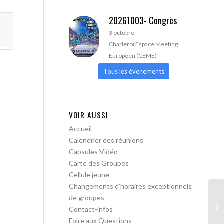
20261003- Congrès
3 octobre
Charleroi Espace Meeting
Européen (CEME)
Tous les évenements
VOIR AUSSI
Accueil
Calendrier des réunions
Capsules Vidéo
Carte des Groupes
Cellule jeune
Changements d’horaires exceptionnels
de groupes
AA
Contact-infos
ac
Foire aux Questions