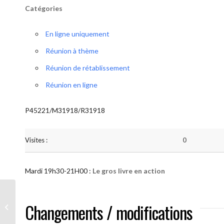
Catégories
En ligne uniquement
Réunion à thème
Réunion de rétablissement
Réunion en ligne
P45221/M31918/R31918
Visites :
0
Mardi 19h30-21H00 :
Le gros livre en action
AA “Notre Méthode” (Le gros livre en
Changements / modifications
action )