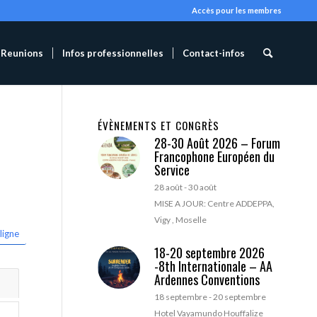
Accès pour les membres
Reunions
Infos professionnelles
Contact-infos
ÉVÈNEMENTS ET CONGRÈS
28-30 Août 2026 – Forum
Francophone Européen du
Service
28 août
-
30 août
MISE A JOUR: Centre ADDEPPA,
Vigy , Moselle
ligne
18-20 septembre 2026
-8th Internationale – AA
Ardennes Conventions
18 septembre
-
20 septembre
Hotel Vayamundo Houffalize