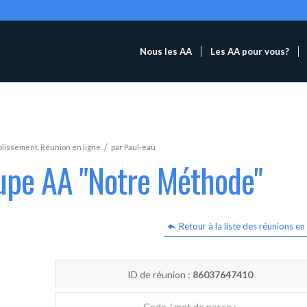
Nous les AA
Les AA pour vous?
/
blissement
,
Réunion en ligne
par
Paul-eau
oupe AA "Notre Méthode"
Retour à la liste des réunions en 
ID de réunion :
86037647410
Code / mot de passe :