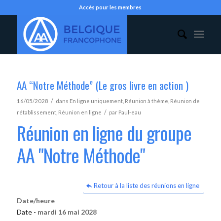
Accès pour les membres
AA “Notre Méthode” (Le gros livre en action )
/
16/05/2028
dans
En ligne uniquement
,
Réunion à thème
,
Réunion de
/
rétablissement
,
Réunion en ligne
par
Paul-eau
Réunion en ligne du groupe
AA "Notre Méthode"
Retour à la liste des réunions en ligne
Date/heure
Date -
mardi 16 mai 2028