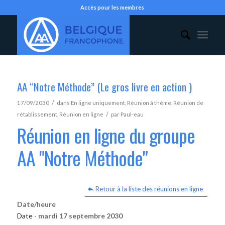
Accès pour les membres
AA “Notre Méthode” (Le gros livre en action )
/
17/09/2030
dans
En ligne uniquement
,
Réunion à thème
,
Réunion de
/
rétablissement
,
Réunion en ligne
par
Paul-eau
Réunion en ligne du groupe
AA "Notre Méthode"
Retour à la liste des réunions en ligne
Date/heure
Date -
mardi 17 septembre 2030