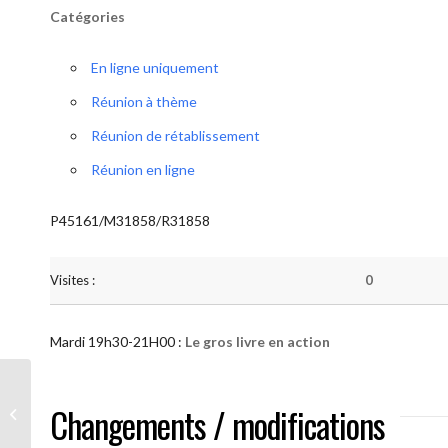
Catégories
En ligne uniquement
Réunion à thème
Réunion de rétablissement
Réunion en ligne
P45161/M31858/R31858
Visites :
0
Mardi 19h30-21H00 :
Le gros livre en action
AA “Notre Méthode” (Le gros livre en
Changements / modifications
action )