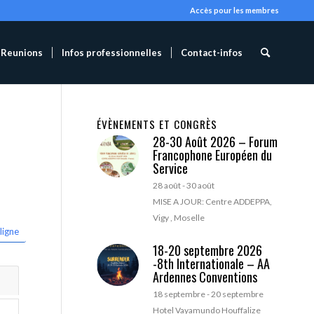
Accès pour les membres
Reunions
Infos professionnelles
Contact-infos
ÉVÈNEMENTS ET CONGRÈS
28-30 Août 2026 – Forum
Francophone Européen du
Service
28 août
-
30 août
MISE A JOUR: Centre ADDEPPA,
Vigy , Moselle
ligne
18-20 septembre 2026
-8th Internationale – AA
Ardennes Conventions
18 septembre
-
20 septembre
Hotel Vayamundo Houffalize