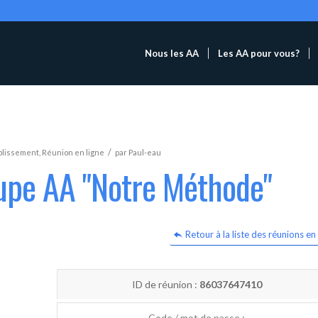
Nous les AA
Les AA pour vous?
/
blissement
,
Réunion en ligne
par
Paul-eau
oupe AA "Notre Méthode"
Retour à la liste des réunions en 
ID de réunion :
86037647410
Code / mot de passe :