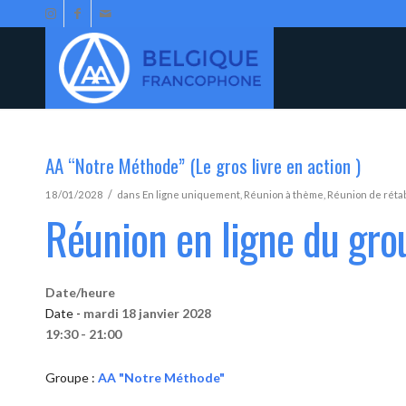
AA “Notre Méthode” (Le gros livre en action )
/
18/01/2028
dans
En ligne uniquement
,
Réunion à thème
,
Réunion de réta
Réunion en ligne du gr
Date/heure
Date -
mardi 18 janvier 2028
19:30 - 21:00
Groupe :
AA "Notre Méthode"