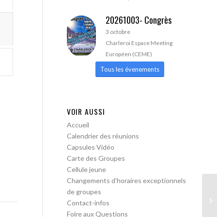
20261003- Congrès
3 octobre
Charleroi Espace Meeting
Européen (CEME)
Tous les évenements
VOIR AUSSI
Accueil
Calendrier des réunions
Capsules Vidéo
Carte des Groupes
Cellule jeune
Changements d’horaires exceptionnels
de groupes
AA
Contact-infos
ac
Foire aux Questions