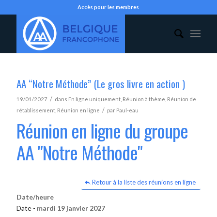
Accès pour les membres
AA “Notre Méthode” (Le gros livre en action )
/
19/01/2027
dans
En ligne uniquement
,
Réunion à thème
,
Réunion de
/
rétablissement
,
Réunion en ligne
par
Paul-eau
Réunion en ligne du groupe
AA "Notre Méthode"
Retour à la liste des réunions en ligne
Date/heure
Date -
mardi 19 janvier 2027