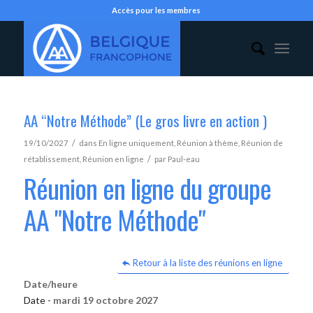
Accès pour les membres
AA “Notre Méthode” (Le gros livre en action )
/
19/10/2027
dans
En ligne uniquement
,
Réunion à thème
,
Réunion de
/
rétablissement
,
Réunion en ligne
par
Paul-eau
Réunion en ligne du groupe
AA "Notre Méthode"
Retour à la liste des réunions en ligne
Date/heure
Date -
mardi 19 octobre 2027