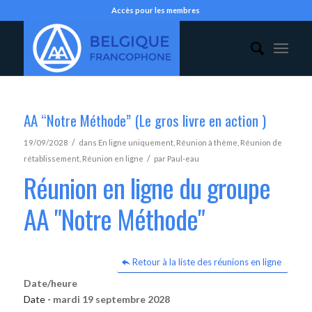
Accès pour les membres
AA “Notre Méthode” (Le gros livre en action )
/
19/09/2028
dans
En ligne uniquement
,
Réunion à thème
,
Réunion de
/
rétablissement
,
Réunion en ligne
par
Paul-eau
Réunion en ligne du groupe
AA "Notre Méthode"
Retour à la liste des réunions en ligne
Date/heure
Date -
mardi 19 septembre 2028