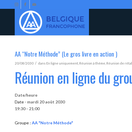
AA “Notre Méthode” (Le gros livre en action )
/
20/08/2030
dans
En ligne uniquement
,
Réunion à thème
,
Réunion de réta
Réunion en ligne du gr
Date/heure
Date -
mardi 20 août 2030
19:30 - 21:00
Groupe :
AA "Notre Méthode"