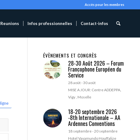
Accès pour les membres
Reunions
Infos professionnelles
Contact-infos
ÉVÈNEMENTS ET CONGRÈS
28-30 Août 2026 – Forum
Francophone Européen du
Service
28 août
-
30 août
MISE A JOUR: Centre ADDEPPA,
Vigy , Moselle
ligne
18-20 septembre 2026
-8th Internationale – AA
Ardennes Conventions
18 septembre
-
20 septembre
Hotel Vayamundo Houffalize