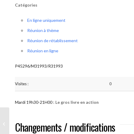
Catégories
En ligne uniquement
Réunion à thème
Réunion de rétablissement
Réunion en ligne
P45296/M31993/R31993
Visites :
0
Mardi 19h30-21H00 :
Le gros livre en action
AA “Notre Méthode” (Le gros livre en
Changements / modifications
action )