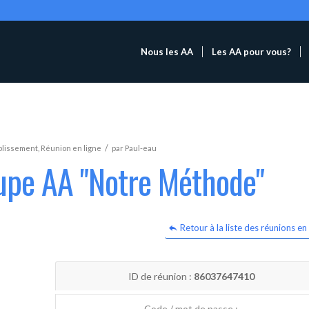
Nous les AA
Les AA pour vous?
/
blissement
,
Réunion en ligne
par
Paul-eau
oupe AA "Notre Méthode"
Retour à la liste des réunions en 
ID de réunion :
86037647410
Code / mot de passe :