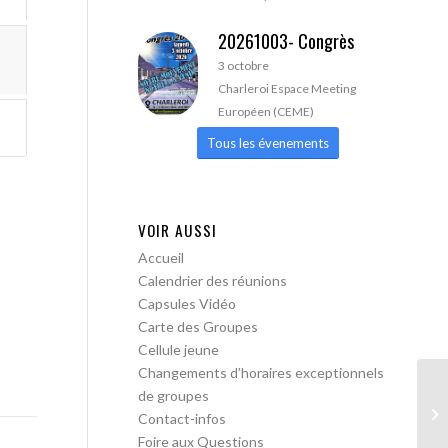
20261003- Congrès
3 octobre
Charleroi Espace Meeting
Européen (CEME)
Tous les évenements
VOIR AUSSI
Accueil
Calendrier des réunions
Capsules Vidéo
Carte des Groupes
Cellule jeune
Changements d’horaires exceptionnels
de groupes
AA
Contact-infos
ac
Foire aux Questions