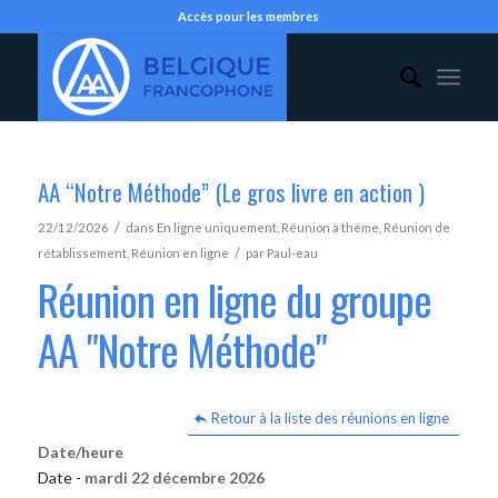
Accès pour les membres
AA “Notre Méthode” (Le gros livre en action )
/
22/12/2026
dans
En ligne uniquement
,
Réunion à thème
,
Réunion de
/
rétablissement
,
Réunion en ligne
par
Paul-eau
Réunion en ligne du groupe
AA "Notre Méthode"
Retour à la liste des réunions en ligne
Date/heure
Date -
mardi 22 décembre 2026