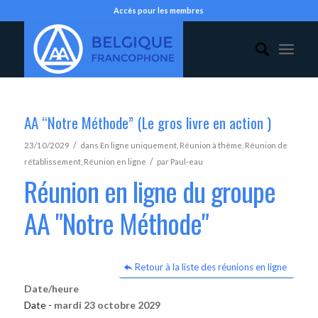
Accès pour les membres
AA “Notre Méthode” (Le gros livre en action )
/
23/10/2029
dans
En ligne uniquement
,
Réunion à thème
,
Réunion de
/
rétablissement
,
Réunion en ligne
par
Paul-eau
Réunion en ligne du groupe
AA "Notre Méthode"
Retour à la liste des réunions en ligne
Date/heure
Date -
mardi 23 octobre 2029