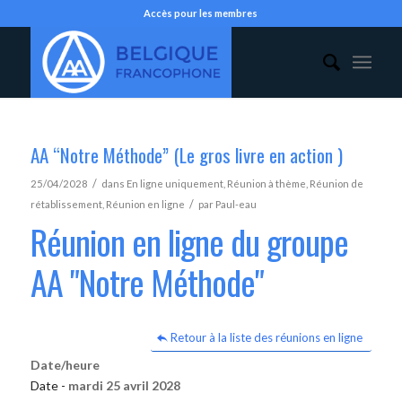
Accès pour les membres
AA “Notre Méthode” (Le gros livre en action )
/
25/04/2028
dans
En ligne uniquement
,
Réunion à thème
,
Réunion de
/
rétablissement
,
Réunion en ligne
par
Paul-eau
Réunion en ligne du groupe
AA "Notre Méthode"
Retour à la liste des réunions en ligne
Date/heure
Date -
mardi 25 avril 2028