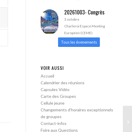
20261003- Congrès
3 octobre
Charleroi Espace Meeting
Européen (CEME)
Tous les évenements
VOIR AUSSI
Accueil
Calendrier des réunions
Capsules Vidéo
Carte des Groupes
Cellule jeune
Changements d’horaires exceptionnels
de groupes
AA
Contact-infos
ac
Foire aux Questions