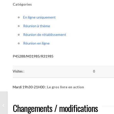
Catégories
En ligne uniquement
Réunion à thème
Réunion de rétablissement
Réunion en ligne
P45288/M31985/R31985
Visites :
0
Mardi 19h30-21H00 :
Le gros livre en action
AA “Notre Méthode” (Le gros livre en
Changements / modifications
action )