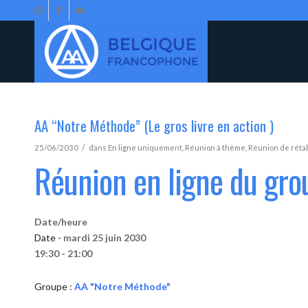
AA “Notre Méthode” (Le gros livre en action )
/
25/06/2030
dans
En ligne uniquement
,
Réunion à thème
,
Réunion de réta
Réunion en ligne du gr
Date/heure
Date -
mardi 25 juin 2030
19:30 - 21:00
Groupe :
AA "Notre Méthode"