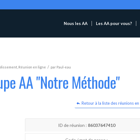
Nous les AA
Les AA pour vous?
/
blissement
,
Réunion en ligne
par
Paul-eau
oupe AA "Notre Méthode"
Retour à la liste des réunions en 
ID de réunion :
86037647410
Code / mot de passe :