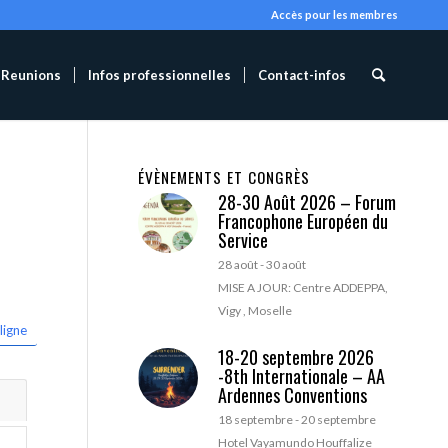
Accès pour les membres
Reunions
Infos professionnelles
Contact-infos
ÉVÈNEMENTS ET CONGRÈS
28-30 Août 2026 – Forum
Francophone Européen du
Service
28 août
-
30 août
MISE A JOUR: Centre ADDEPPA,
Vigy , Moselle
ligne
18-20 septembre 2026
-8th Internationale – AA
Ardennes Conventions
18 septembre
-
20 septembre
Hotel Vayamundo Houffalize