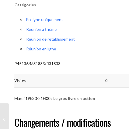
Catégories
En ligne uniquement
Réunion à thème
Réunion de rétablissement
Réunion en ligne
P45136/M31833/R31833
Visites :
0
Mardi 19h30-21H00 :
Le gros livre en action
AA “Notre Méthode” (Le gros livre en
Changements / modifications
action )