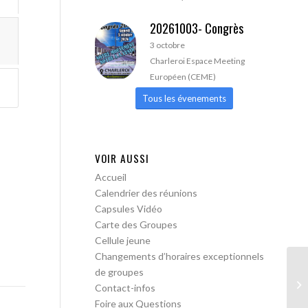
20261003- Congrès
3 octobre
Charleroi Espace Meeting
Européen (CEME)
Tous les évenements
VOIR AUSSI
Accueil
Calendrier des réunions
Capsules Vidéo
Carte des Groupes
Cellule jeune
Changements d’horaires exceptionnels
de groupes
AA
Contact-infos
ac
Foire aux Questions