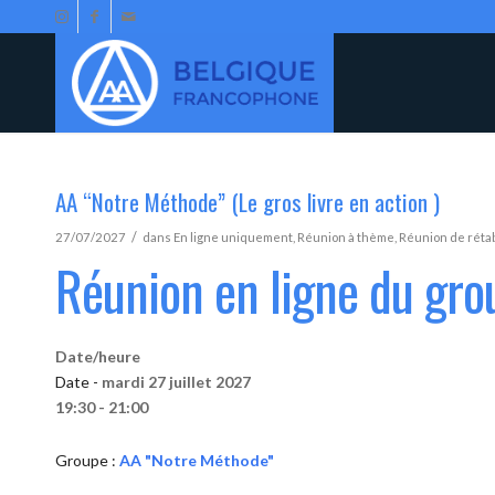
AA “Notre Méthode” (Le gros livre en action )
/
27/07/2027
dans
En ligne uniquement
,
Réunion à thème
,
Réunion de réta
Réunion en ligne du gr
Date/heure
Date -
mardi 27 juillet 2027
19:30 - 21:00
Groupe :
AA "Notre Méthode"