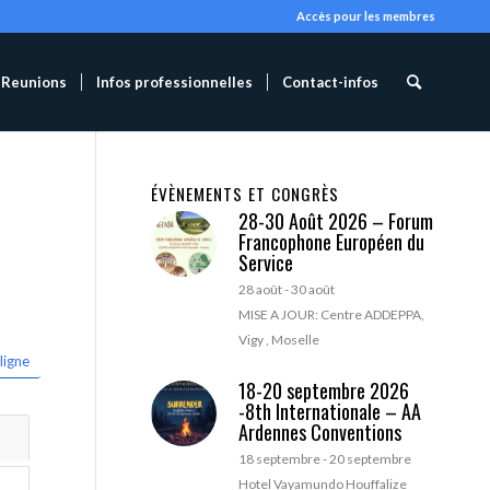
Accès pour les membres
Reunions
Infos professionnelles
Contact-infos
ÉVÈNEMENTS ET CONGRÈS
28-30 Août 2026 – Forum
Francophone Européen du
Service
28 août
-
30 août
MISE A JOUR: Centre ADDEPPA,
Vigy , Moselle
ligne
18-20 septembre 2026
-8th Internationale – AA
Ardennes Conventions
18 septembre
-
20 septembre
Hotel Vayamundo Houffalize