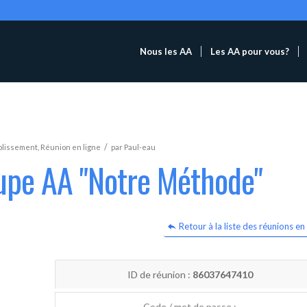
Nous les AA
Les AA pour vous?
/
blissement
,
Réunion en ligne
par
Paul-eau
oupe AA "Notre Méthode"
Retour à la liste des réunions en 
ID de réunion :
86037647410
Code / mot de passe :