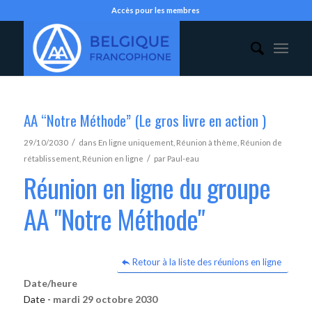
Accès pour les membres
AA “Notre Méthode” (Le gros livre en action )
/
29/10/2030
dans
En ligne uniquement
,
Réunion à thème
,
Réunion de
/
rétablissement
,
Réunion en ligne
par
Paul-eau
Réunion en ligne du groupe
AA "Notre Méthode"
Retour à la liste des réunions en ligne
Date/heure
Date -
mardi 29 octobre 2030