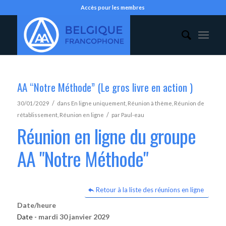
Accès pour les membres
AA “Notre Méthode” (Le gros livre en action )
/
30/01/2029
dans
En ligne uniquement
,
Réunion à thème
,
Réunion de
/
rétablissement
,
Réunion en ligne
par
Paul-eau
Réunion en ligne du groupe
AA "Notre Méthode"
Retour à la liste des réunions en ligne
Date/heure
Date -
mardi 30 janvier 2029