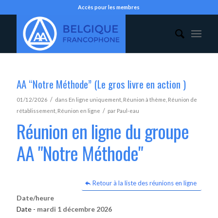
Accès pour les membres
AA “Notre Méthode” (Le gros livre en action )
/
01/12/2026
dans
En ligne uniquement
,
Réunion à thème
,
Réunion de
/
rétablissement
,
Réunion en ligne
par
Paul-eau
Réunion en ligne du groupe
AA "Notre Méthode"
Retour à la liste des réunions en ligne
Date/heure
Date -
mardi 1 décembre 2026