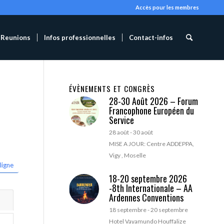
Accès pour les membres
Reunions
Infos professionnelles
Contact-infos
ÉVÈNEMENTS ET CONGRÈS
28-30 Août 2026 – Forum
Francophone Européen du
Service
28 août
-
30 août
MISE A JOUR: Centre ADDEPPA,
Vigy , Moselle
ligne
18-20 septembre 2026
-8th Internationale – AA
Ardennes Conventions
18 septembre
-
20 septembre
Hotel Vayamundo Houffalize