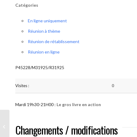
Catégories
En ligne uniquement
Réunion à thème
Réunion de rétablissement
Réunion en ligne
P45228/M31925/R31925
Visites :
0
Mardi 19h30-21H00 :
Le gros livre en action
AA “Notre Méthode” (Le gros livre en
Changements / modifications
action )