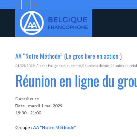
AA “Notre Méthode” (Le gros livre en action )
/
01/05/2029
dans
En ligne uniquement
,
Réunion à thème
,
Réunion de réta
Réunion en ligne du gr
Date/heure
Date -
mardi 1 mai 2029
19:30 - 21:00
Groupe :
AA "Notre Méthode"