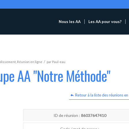
Nous les AA
Les AA pour vous?
/
blissement
,
Réunion en ligne
par
Paul-eau
oupe AA "Notre Méthode"
Retour à la liste des réunions en 
ID de réunion :
86037647410
Code / mot de passe :