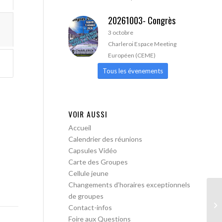
20261003- Congrès
3 octobre
Charleroi Espace Meeting
Européen (CEME)
Tous les évenements
VOIR AUSSI
Accueil
Calendrier des réunions
Capsules Vidéo
Carte des Groupes
Cellule jeune
Changements d’horaires exceptionnels
de groupes
AA
Contact-infos
ac
Foire aux Questions