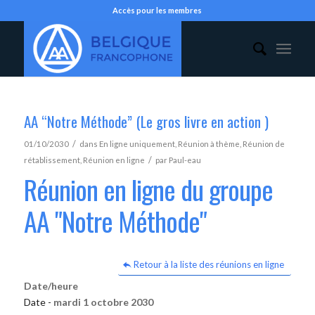
Accès pour les membres
AA “Notre Méthode” (Le gros livre en action )
/
01/10/2030
dans
En ligne uniquement
,
Réunion à thème
,
Réunion de
/
rétablissement
,
Réunion en ligne
par
Paul-eau
Réunion en ligne du groupe
AA "Notre Méthode"
Retour à la liste des réunions en ligne
Date/heure
Date -
mardi 1 octobre 2030