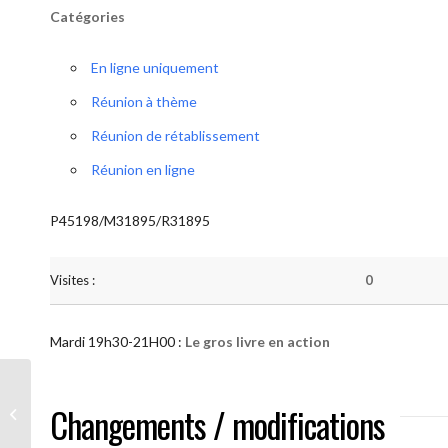
Catégories
En ligne uniquement
Réunion à thème
Réunion de rétablissement
Réunion en ligne
P45198/M31895/R31895
Visites :
0
Mardi 19h30-21H00 :
Le gros livre en action
AA “Notre Méthode” (Le gros livre en
Changements / modifications
action )