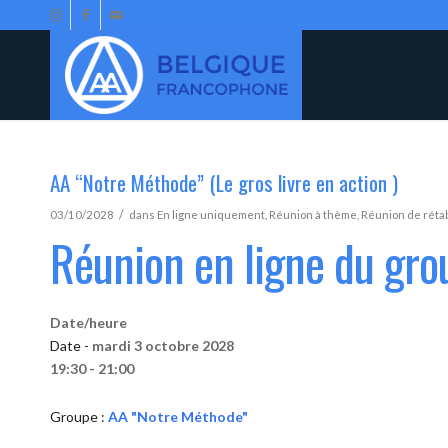
AA “Notre Méthode” (Le gros livre en action )
/
03/10/2028
dans
En ligne uniquement
,
Réunion à thème
,
Réunion de réta
Réunion en ligne du gr
Date/heure
Date -
mardi 3 octobre 2028
19:30 - 21:00
Groupe :
AA "Notre Méthode"