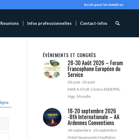
Accès pour les membres
Reunions
Infos professionnelles
Contact-infos
ÉVÈNEMENTS ET CONGRÈS
28-30 Août 2026 – Forum
Francophone Européen du
Service
28 août
-
30 août
MISE A JOUR: Centre ADDEPPA,
Vigy , Moselle
ligne
18-20 septembre 2026
-8th Internationale – AA
Ardennes Conventions
18 septembre
-
20 septembre
Hotel Vayamundo Houffalize