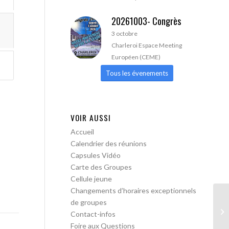
20261003- Congrès
3 octobre
Charleroi Espace Meeting
Européen (CEME)
Tous les évenements
VOIR AUSSI
Accueil
Calendrier des réunions
Capsules Vidéo
Carte des Groupes
Cellule jeune
Changements d’horaires exceptionnels
de groupes
AA
Contact-infos
ac
Foire aux Questions