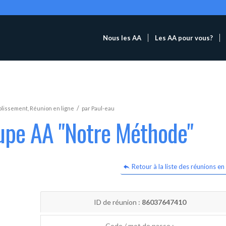
Nous les AA
Les AA pour vous?
/
blissement
,
Réunion en ligne
par
Paul-eau
oupe AA "Notre Méthode"
Retour à la liste des réunions en 
ID de réunion :
86037647410
Code / mot de passe :