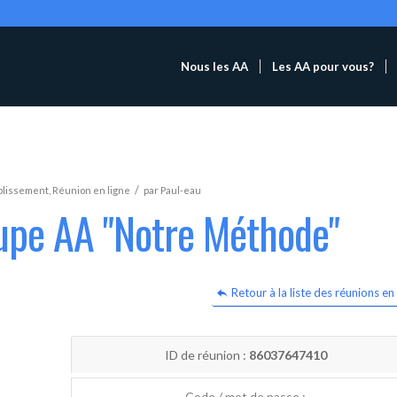
Nous les AA
Les AA pour vous?
/
blissement
,
Réunion en ligne
par
Paul-eau
oupe AA "Notre Méthode"
Retour à la liste des réunions en 
ID de réunion :
86037647410
Code / mot de passe :