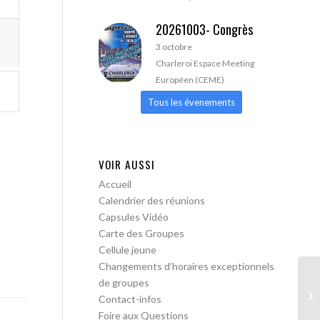
20261003- Congrès
3 octobre
Charleroi Espace Meeting
Européen (CEME)
Tous les évenements
VOIR AUSSI
Accueil
Calendrier des réunions
Capsules Vidéo
Carte des Groupes
Cellule jeune
Changements d’horaires exceptionnels
de groupes
AA
Contact-infos
ac
Foire aux Questions