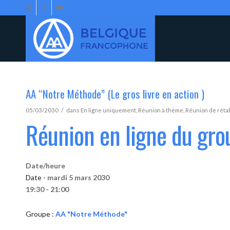
AA “Notre Méthode” (Le gros livre en action )
/
05/03/2030
dans
En ligne uniquement
,
Réunion à thème
,
Réunion de réta
Réunion en ligne du gr
Date/heure
Date -
mardi 5 mars 2030
19:30 - 21:00
Groupe :
AA "Notre Méthode"