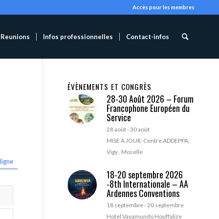
Accès pour les membres
Reunions
Infos professionnelles
Contact-infos
ÉVÈNEMENTS ET CONGRÈS
28-30 Août 2026 – Forum
Francophone Européen du
Service
28 août
-
30 août
MISE A JOUR: Centre ADDEPPA,
Vigy , Moselle
ligne
18-20 septembre 2026
-8th Internationale – AA
Ardennes Conventions
18 septembre
-
20 septembre
Hotel Vayamundo Houffalize