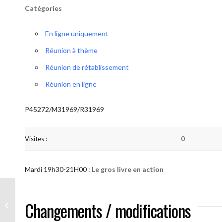
Catégories
En ligne uniquement
Réunion à thème
Réunion de rétablissement
Réunion en ligne
P45272/M31969/R31969
Visites :
0
Mardi 19h30-21H00 :
Le gros livre en action
AA “Notre Méthode” (Le gros livre en
Changements / modifications
action )