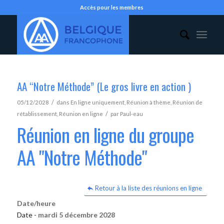
Accès pour les membres
AA “Notre Méthode” (Le gros livre en action )
/
05/12/2028
dans
En ligne uniquement
,
Réunion à thème
,
Réunion de
/
rétablissement
,
Réunion en ligne
par
Paul-eau
Réunion en ligne du groupe
AA "Notre Méthode"
Retour à la liste des réunions en ligne
Date/heure
Date -
mardi 5 décembre 2028