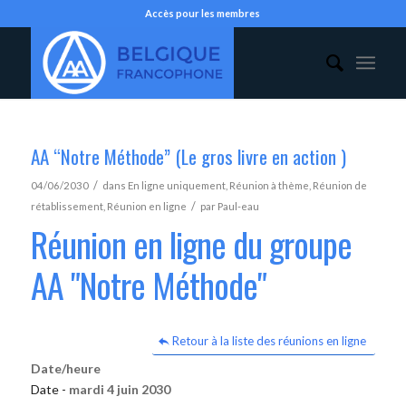
Accès pour les membres
AA “Notre Méthode” (Le gros livre en action )
/
04/06/2030
dans
En ligne uniquement
,
Réunion à thème
,
Réunion de
/
rétablissement
,
Réunion en ligne
par
Paul-eau
Réunion en ligne du groupe
AA "Notre Méthode"
Retour à la liste des réunions en ligne
Date/heure
Date -
mardi 4 juin 2030