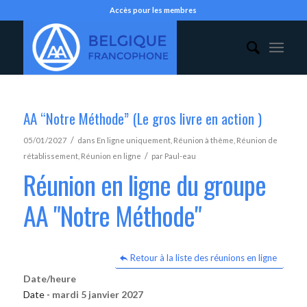
Accès pour les membres
AA “Notre Méthode” (Le gros livre en action )
/
05/01/2027
dans
En ligne uniquement
,
Réunion à thème
,
Réunion de
/
rétablissement
,
Réunion en ligne
par
Paul-eau
Réunion en ligne du groupe
AA "Notre Méthode"
Retour à la liste des réunions en ligne
Date/heure
Date -
mardi 5 janvier 2027