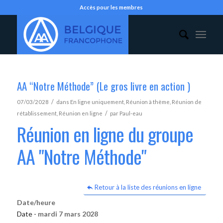
Accès pour les membres
AA “Notre Méthode” (Le gros livre en action )
/
07/03/2028
dans
En ligne uniquement
,
Réunion à thème
,
Réunion de
/
rétablissement
,
Réunion en ligne
par
Paul-eau
Réunion en ligne du groupe
AA "Notre Méthode"
Retour à la liste des réunions en ligne
Date/heure
Date -
mardi 7 mars 2028