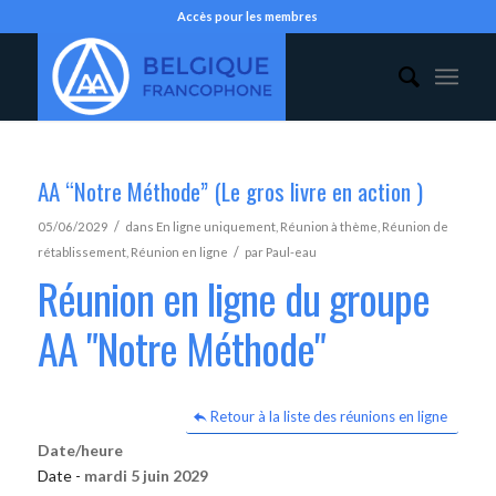
Accès pour les membres
AA “Notre Méthode” (Le gros livre en action )
/
05/06/2029
dans
En ligne uniquement
,
Réunion à thème
,
Réunion de
/
rétablissement
,
Réunion en ligne
par
Paul-eau
Réunion en ligne du groupe
AA "Notre Méthode"
Retour à la liste des réunions en ligne
Date/heure
Date -
mardi 5 juin 2029