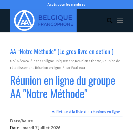
Accès pour les membres
AA “Notre Méthode” (Le gros livre en action )
/
07/07/2026
dans
En ligne uniquement
,
Réunion à thème
,
Réunion de
/
rétablissement
,
Réunion en ligne
par
Paul-eau
Réunion en ligne du groupe
AA "Notre Méthode"
Retour à la liste des réunions en ligne
Date/heure
Date -
mardi 7 juillet 2026