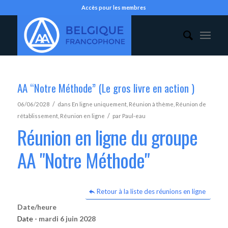
Accès pour les membres
AA “Notre Méthode” (Le gros livre en action )
/
06/06/2028
dans
En ligne uniquement
,
Réunion à thème
,
Réunion de
/
rétablissement
,
Réunion en ligne
par
Paul-eau
Réunion en ligne du groupe
AA "Notre Méthode"
Retour à la liste des réunions en ligne
Date/heure
Date -
mardi 6 juin 2028