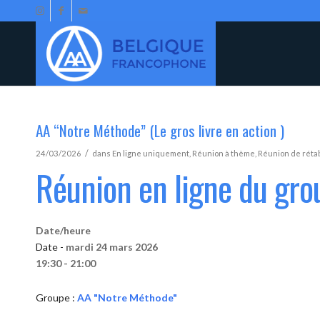
AA “Notre Méthode” (Le gros livre en action )
/
24/03/2026
dans
En ligne uniquement
,
Réunion à thème
,
Réunion de réta
Réunion en ligne du gr
Date/heure
Date -
mardi 24 mars 2026
19:30 - 21:00
Groupe :
AA "Notre Méthode"