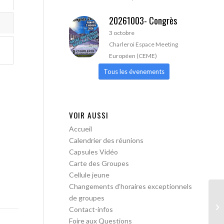
20261003- Congrès
3 octobre
Charleroi Espace Meeting
Européen (CEME)
Tous les évenements
VOIR AUSSI
Accueil
Calendrier des réunions
Capsules Vidéo
Carte des Groupes
Cellule jeune
Changements d’horaires exceptionnels
de groupes
AA
Contact-infos
ac
Foire aux Questions