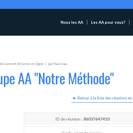
Nous les AA
Les AA pour vous?
/
blissement
,
Réunion en ligne
par
Paul-eau
oupe AA "Notre Méthode"
Retour à la liste des réunions en 
ID de réunion :
86037647410
Code / mot de passe :