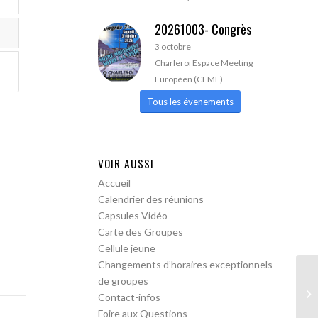
20261003- Congrès
3 octobre
Charleroi Espace Meeting
Européen (CEME)
Tous les évenements
VOIR AUSSI
Accueil
Calendrier des réunions
Capsules Vidéo
Carte des Groupes
Cellule jeune
Changements d’horaires exceptionnels
de groupes
AA
Contact-infos
ac
Foire aux Questions