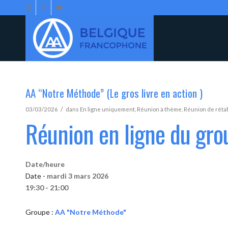
AA “Notre Méthode” (Le gros livre en action )
/
03/03/2026
dans
En ligne uniquement
,
Réunion à thème
,
Réunion de réta
Réunion en ligne du gr
Date/heure
Date -
mardi 3 mars 2026
19:30 - 21:00
Groupe :
AA "Notre Méthode"