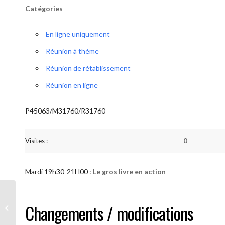
Catégories
En ligne uniquement
Réunion à thème
Réunion de rétablissement
Réunion en ligne
P45063/M31760/R31760
Visites :
0
Mardi 19h30-21H00 :
Le gros livre en action
AA “Notre Méthode” (Le gros livre en
Changements / modifications
action )