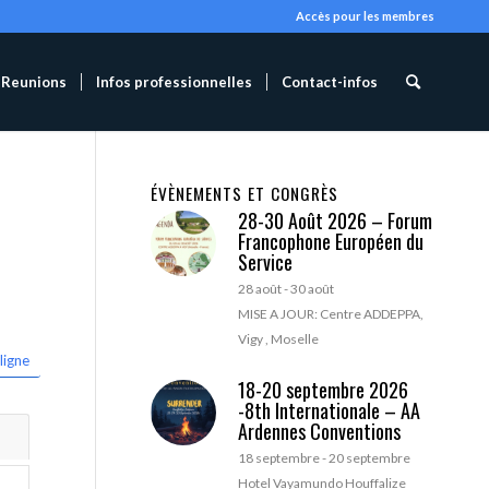
Accès pour les membres
Reunions
Infos professionnelles
Contact-infos
ÉVÈNEMENTS ET CONGRÈS
28-30 Août 2026 – Forum
Francophone Européen du
Service
28 août
-
30 août
MISE A JOUR: Centre ADDEPPA,
Vigy , Moselle
ligne
18-20 septembre 2026
-8th Internationale – AA
Ardennes Conventions
18 septembre
-
20 septembre
Hotel Vayamundo Houffalize