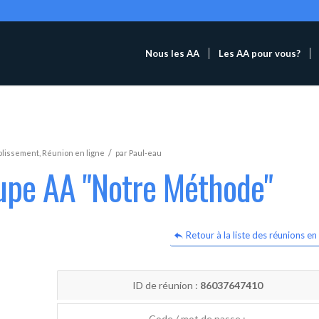
Nous les AA
Les AA pour vous?
/
blissement
,
Réunion en ligne
par
Paul-eau
oupe AA "Notre Méthode"
Retour à la liste des réunions en 
ID de réunion :
86037647410
Code / mot de passe :