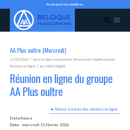
Accès pour les membres
AA Plus oultre (Mercredi)
/
11/02/2026
dans
En ligne uniquement
,
Réunion de rétablissement
,
/
Réunion en ligne
par
Admin Digital
Réunion en ligne du groupe
AA Plus oultre
Retour à la liste des réunions en ligne
Date/heure
Date -
mercredi 11 février 2026