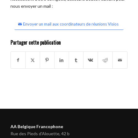
nous envoyer un mail :
Envoyer un mail aux coordinateurs de réunions Visios
Partager cette publication
AA Belgique Francophone
Rue des Pieds d'Alouette, 42 b