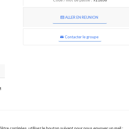
ALLER EN REUNION
Contacter le groupe
M
être corrigées, utilisez le bouton suivant pour nous envoyer un mail :