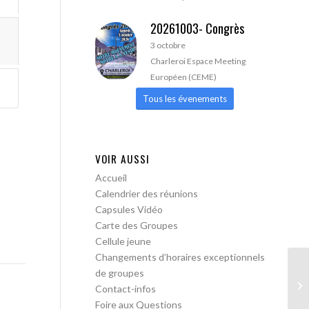
20261003- Congrès
3 octobre
Charleroi Espace Meeting
Européen (CEME)
Tous les évenements
VOIR AUSSI
Accueil
Calendrier des réunions
Capsules Vidéo
Carte des Groupes
Cellule jeune
Changements d’horaires exceptionnels
de groupes
AA
Contact-infos
Foire aux Questions