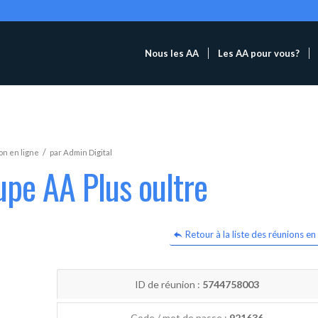
Nous les AA
Les AA pour vous?
/
n en ligne
par
Admin Digital
upe AA Plus oultre
Retour à la liste des réunions en 
ID de réunion :
5744758003
Code / mot de passe :
921636