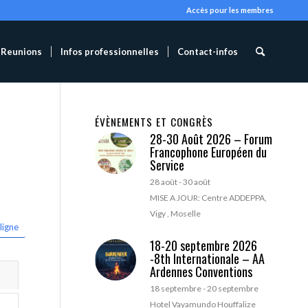
Accès pour les membres
Reunions
Infos professionnelles
Contact-infos
ÉVÈNEMENTS ET CONGRÈS
28-30 Août 2026 – Forum
Francophone Européen du
Service
28 août
-
30 août
MISE A JOUR: Centre ADDEPPA,
Vigy , Moselle
ligne
18-20 septembre 2026
-8th Internationale – AA
Ardennes Conventions
18 septembre
-
20 septembre
Hotel Vayamundo Houffalize