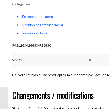
Catégories
En ligne uniquement
Réunion de rétablissement
Réunion en ligne
P42126/M28830/R28830
Visites :
0
Nouvelle réunion du mercredi après-midi modérée par Jacques 
Changements / modifications
AA Plus oultre (Mercredi)
Si les données affichées ne sont pas correctes ou nécessitent d'