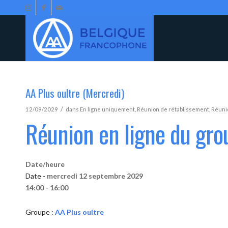
AA Plus oultre (Mercredi)
/
12/09/2029
dans
En ligne uniquement
,
Réunion de rétablissement
,
Réunio
Réunion en ligne du gro
Date/heure
Date -
mercredi 12 septembre 2029
14:00 - 16:00
Groupe :
AA Plus oultre