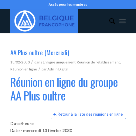
Accès pour les membres
AA Plus oultre (Mercredi)
/
13/02/2030
dans
En ligne uniquement
,
Réunion de rétablissement
,
/
Réunion en ligne
par
Admin Digital
Réunion en ligne du groupe
AA Plus oultre
Retour à la liste des réunions en ligne
Date/heure
Date -
mercredi 13 février 2030