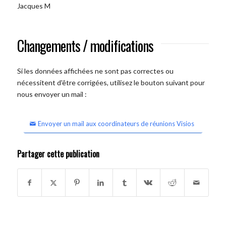
Jacques M
Changements / modifications
Si les données affichées ne sont pas correctes ou
nécessitent d'être corrigées, utilisez le bouton suivant pour
nous envoyer un mail :
Envoyer un mail aux coordinateurs de réunions Visios
Partager cette publication