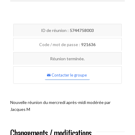
ID de réunion :
5744758003
Code / mot de passe :
921636
Réunion terminée.
Contacter le groupe
Nouvelle réunion du mercredi après-midi modérée par
Jacques M
Changements / modifications