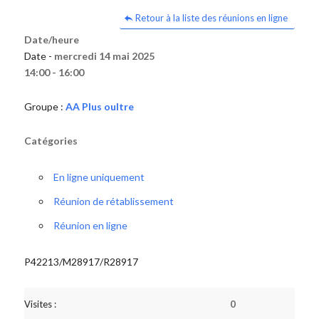
Retour à la liste des réunions en ligne
Date/heure
Date -
mercredi 14 mai 2025
14:00 - 16:00
Groupe :
AA Plus oultre
Catégories
En ligne uniquement
Réunion de rétablissement
Réunion en ligne
P42213/M28917/R28917
Visites :
0