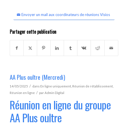
Envoyer un mail aux coordinateurs de réunions Visios
Partager cette publication
AA Plus oultre (Mercredi)
/
14/05/2025
dans
En ligne uniquement
,
Réunion de rétablissement
,
/
Réunion en ligne
par
Admin Digital
Réunion en ligne du groupe
AA Plus oultre