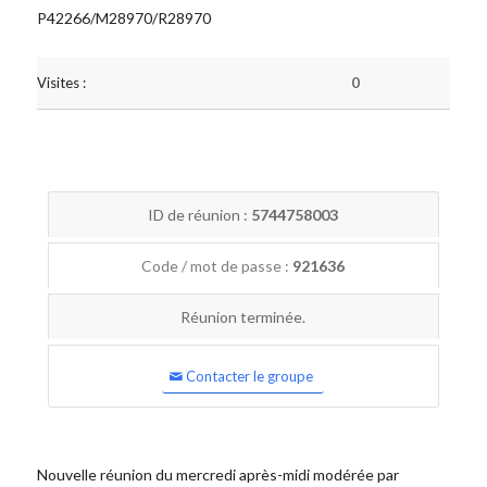
P42266/M28970/R28970
Visites :
0
ID de réunion :
5744758003
Code / mot de passe :
921636
Réunion terminée.
Contacter le groupe
Nouvelle réunion du mercredi après-midi modérée par