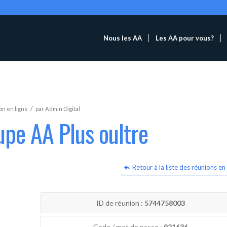
Nous les AA
Les AA pour vous?
/
n en ligne
par
Admin Digital
upe AA Plus oultre
Retour à la liste des réunions en 
ID de réunion :
5744758003
Code / mot de passe :
921636