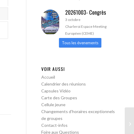
20261003- Congrès
3 octobre
Charleroi Espace Meeting
Européen (CEME)
Tous les évenements
VOIR AUSSI
Accueil
Calendrier des réunions
Capsules Vidéo
Carte des Groupes
Cellule jeune
Changements d’horaires exceptionnels
de groupes
AA
Contact-infos
Foire aux Questions