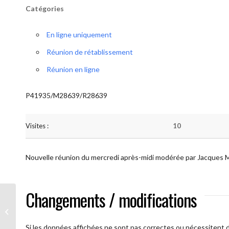
Catégories
En ligne uniquement
Réunion de rétablissement
Réunion en ligne
P41935/M28639/R28639
Visites :
10
Nouvelle réunion du mercredi après-midi modérée par Jacques 
Changements / modifications
AA Plus oultre (Mercredi)
Si les données affichées ne sont pas correctes ou nécessitent d'