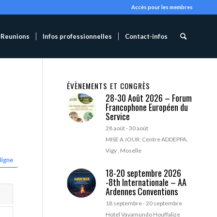
Accès pour les membres
Reunions
Infos professionnelles
Contact-infos
ÉVÈNEMENTS ET CONGRÈS
28-30 Août 2026 – Forum
Francophone Européen du
Service
28 août
-
30 août
MISE A JOUR: Centre ADDEPPA,
Vigy , Moselle
ligne
18-20 septembre 2026
-8th Internationale – AA
Ardennes Conventions
18 septembre
-
20 septembre
Hotel Vayamundo Houffalize