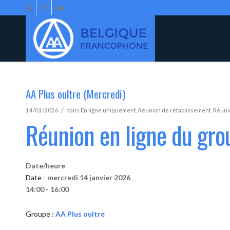
AA Plus oultre (Mercredi)
/
14/01/2026
dans
En ligne uniquement
,
Réunion de rétablissement
,
Réunio
Réunion en ligne du gro
Date/heure
Date -
mercredi 14 janvier 2026
14:00 - 16:00
Groupe :
AA Plus oultre