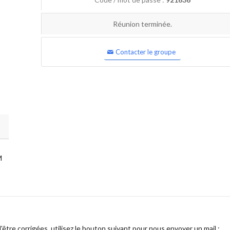
Réunion terminée.
Contacter le groupe
M
être corrigées, utilisez le bouton suivant pour nous envoyer un mail :