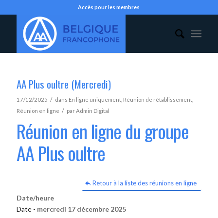
Accès pour les membres
AA Plus oultre (Mercredi)
/
17/12/2025
dans
En ligne uniquement
,
Réunion de rétablissement
,
/
Réunion en ligne
par
Admin Digital
Réunion en ligne du groupe
AA Plus oultre
Retour à la liste des réunions en ligne
Date/heure
Date -
mercredi 17 décembre 2025