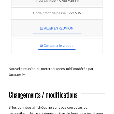
ID de réunion :
5744758003
Code / mot de passe :
921636
ALLER EN REUNION
Contacter le groupe
Nouvelle réunion du mercredi après-midi modérée par
Jacques M
Changements / modifications
Si les données affichées ne sont pas correctes ou
nécessitent d'être corrigées, utilisez le bouton suivant pour