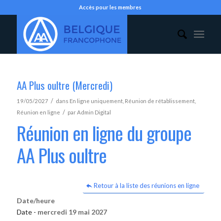
Accès pour les membres
AA Plus oultre (Mercredi)
/
19/05/2027
dans
En ligne uniquement
,
Réunion de rétablissement
,
/
Réunion en ligne
par
Admin Digital
Réunion en ligne du groupe
AA Plus oultre
Retour à la liste des réunions en ligne
Date/heure
Date -
mercredi 19 mai 2027