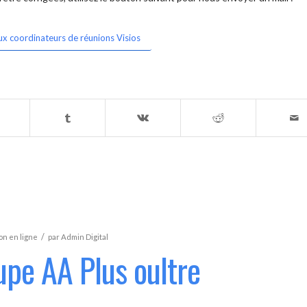
ux coordinateurs de réunions Visios
/
n en ligne
par
Admin Digital
upe AA Plus oultre