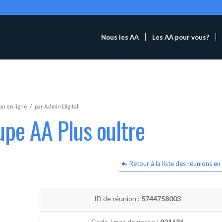
Nous les AA
Les AA pour vous?
/
n en ligne
par
Admin Digital
upe AA Plus oultre
Retour à la liste des réunions en 
ID de réunion :
5744758003
Code / mot de passe :
921636