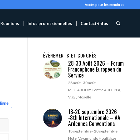
Accès pour les membres
Reunions
Infos professionnelles
Contact-infos
ÉVÈNEMENTS ET CONGRÈS
28-30 Août 2026 – Forum
Francophone Européen du
Service
28 août
-
30 août
MISE A JOUR: Centre ADDEPPA,
Vigy , Moselle
ligne
18-20 septembre 2026
-8th Internationale – AA
Ardennes Conventions
18 septembre
-
20 septembre
Hotel Vayamundo Houffalize