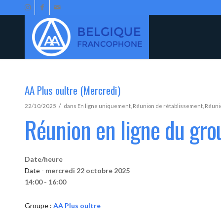
AA Plus oultre (Mercredi)
/
22/10/2025
dans
En ligne uniquement
,
Réunion de rétablissement
,
Réunio
Réunion en ligne du gro
Date/heure
Date -
mercredi 22 octobre 2025
14:00 - 16:00
Groupe :
AA Plus oultre