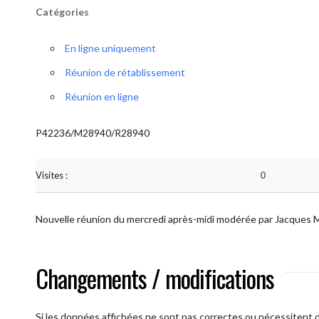
Catégories
En ligne uniquement
Réunion de rétablissement
Réunion en ligne
P42236/M28940/R28940
Visites :
0
Nouvelle réunion du mercredi après-midi modérée par Jacques 
Changements / modifications
Si les données affichées ne sont pas correctes ou nécessitent d'