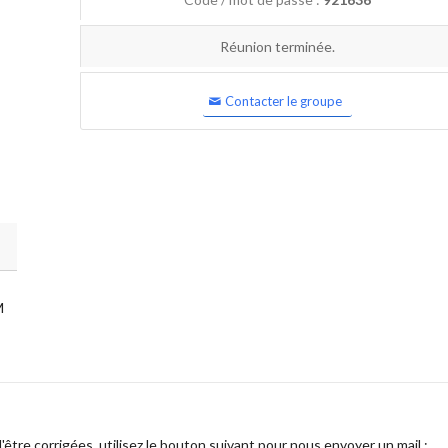
Réunion terminée.
Contacter le groupe
M
être corrigées, utilisez le bouton suivant pour nous envoyer un mail :