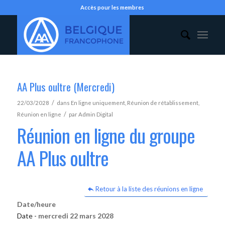
Accès pour les membres
AA Plus oultre (Mercredi)
/
22/03/2028
dans
En ligne uniquement
,
Réunion de rétablissement
,
/
Réunion en ligne
par
Admin Digital
Réunion en ligne du groupe
AA Plus oultre
Retour à la liste des réunions en ligne
Date/heure
Date -
mercredi 22 mars 2028