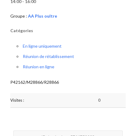
14:00 - 16:00
Groupe :
AA Plus oultre
Catégories
En ligne uniquement
Réunion de rétablissement
Réunion en ligne
P42162/M28866/R28866
Visites :
0