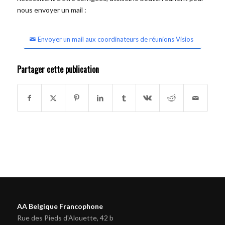
nous envoyer un mail :
Envoyer un mail aux coordinateurs de réunions Visios
Partager cette publication
AA Belgique Francophone
Rue des Pieds d'Alouette, 42 b