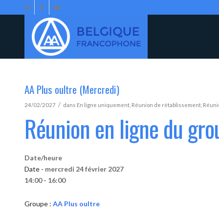
AA Plus oultre (Mercredi)
/
24/02/2027
dans
En ligne uniquement
,
Réunion de rétablissement
,
Réunio
Réunion en ligne du gro
Date/heure
Date -
mercredi 24 février 2027
14:00 - 16:00
Groupe :
AA Plus oultre