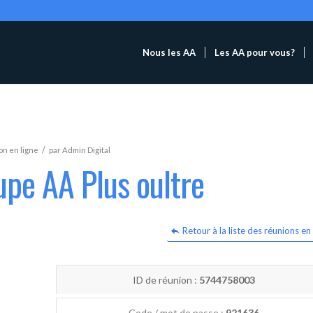
Nous les AA
Les AA pour vous?
/
n en ligne
par
Admin Digital
upe AA Plus oultre
Retour à la liste des réunions en 
ID de réunion :
5744758003
Code / mot de passe :
921636