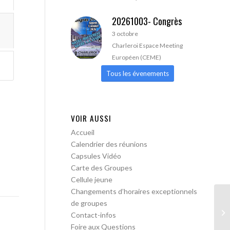
20261003- Congrès
3 octobre
Charleroi Espace Meeting
Européen (CEME)
Tous les évenements
VOIR AUSSI
Accueil
Calendrier des réunions
Capsules Vidéo
Carte des Groupes
Cellule jeune
Changements d’horaires exceptionnels
de groupes
AA
Contact-infos
Foire aux Questions