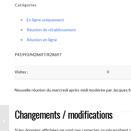
Catégories
En ligne uniquement
Réunion de rétablissement
Réunion en ligne
P41993/M28697/R28697
Visites :
0
Nouvelle réunion du mercredi après-midi modérée par Jacques 
Changements / modifications
AA Plus oultre (Mercredi)
Si les données affichées ne sont pas correctes ou nécessitent d'