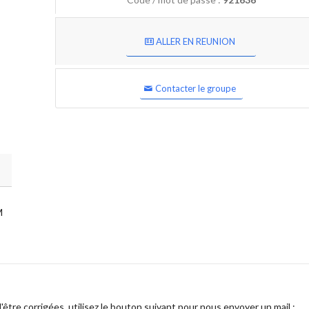
ALLER EN REUNION
Contacter le groupe
M
être corrigées, utilisez le bouton suivant pour nous envoyer un mail :