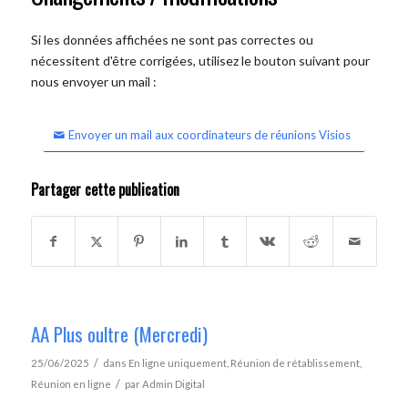
Si les données affichées ne sont pas correctes ou
nécessitent d'être corrigées, utilisez le bouton suivant pour
nous envoyer un mail :
Envoyer un mail aux coordinateurs de réunions Visios
Partager cette publication
AA Plus oultre (Mercredi)
/
25/06/2025
dans
En ligne uniquement
,
Réunion de rétablissement
,
/
Réunion en ligne
par
Admin Digital