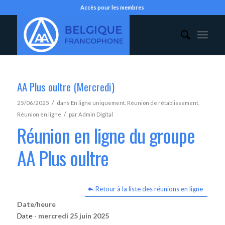
Accès pour les membres
AA Plus oultre (Mercredi)
/
25/06/2025
dans
En ligne uniquement
,
Réunion de rétablissement
,
/
Réunion en ligne
par
Admin Digital
Réunion en ligne du groupe
AA Plus oultre
Retour à la liste des réunions en ligne
Date/heure
Date -
mercredi 25 juin 2025