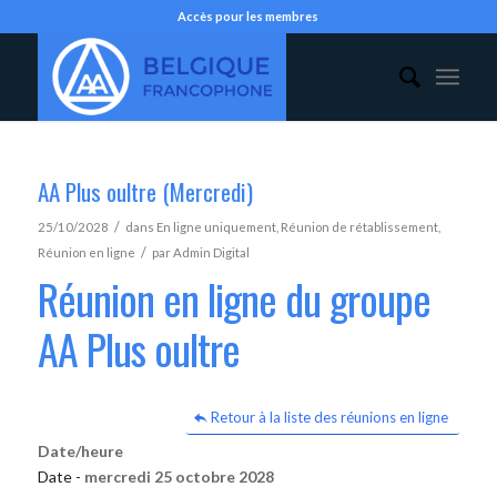
Accès pour les membres
AA Plus oultre (Mercredi)
/
25/10/2028
dans
En ligne uniquement
,
Réunion de rétablissement
,
/
Réunion en ligne
par
Admin Digital
Réunion en ligne du groupe
AA Plus oultre
Retour à la liste des réunions en ligne
Date/heure
Date -
mercredi 25 octobre 2028