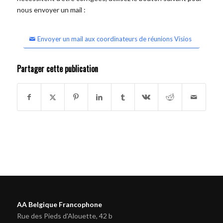
nous envoyer un mail :
Envoyer un mail aux coordinateurs de réunions Visios
Partager cette publication
AA Belgique Francophone
Rue des Pieds d'Alouette, 42 b