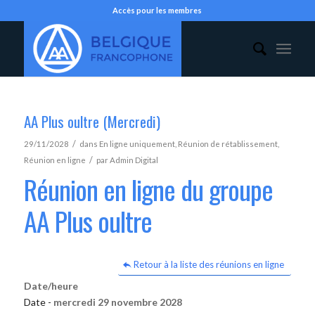
Accès pour les membres
AA Plus oultre (Mercredi)
/
29/11/2028
dans
En ligne uniquement
,
Réunion de rétablissement
,
/
Réunion en ligne
par
Admin Digital
Réunion en ligne du groupe
AA Plus oultre
Retour à la liste des réunions en ligne
Date/heure
Date -
mercredi 29 novembre 2028