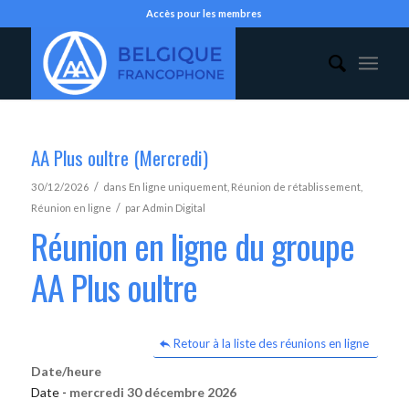
Accès pour les membres
AA Plus oultre (Mercredi)
/
30/12/2026
dans
En ligne uniquement
,
Réunion de rétablissement
,
/
Réunion en ligne
par
Admin Digital
Réunion en ligne du groupe
AA Plus oultre
Retour à la liste des réunions en ligne
Date/heure
Date -
mercredi 30 décembre 2026