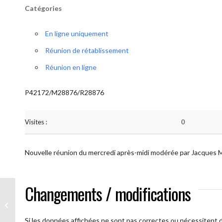
Catégories
En ligne uniquement
Réunion de rétablissement
Réunion en ligne
P42172/M28876/R28876
Visites :
0
Nouvelle réunion du mercredi après-midi modérée par Jacques 
Changements / modifications
AA Plus oultre (Mercredi)
Si les données affichées ne sont pas correctes ou nécessitent d'