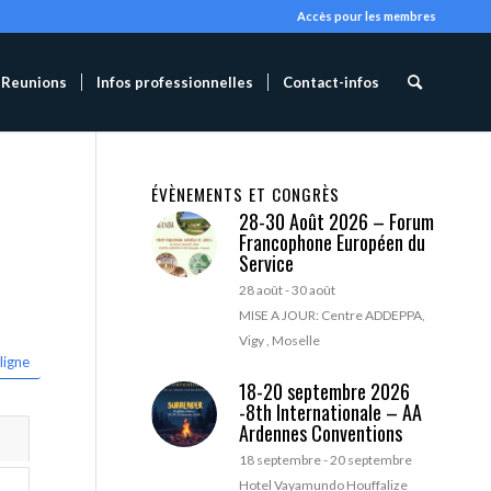
Accès pour les membres
Reunions
Infos professionnelles
Contact-infos
ÉVÈNEMENTS ET CONGRÈS
28-30 Août 2026 – Forum
Francophone Européen du
Service
28 août
-
30 août
MISE A JOUR: Centre ADDEPPA,
Vigy , Moselle
ligne
18-20 septembre 2026
-8th Internationale – AA
Ardennes Conventions
18 septembre
-
20 septembre
Hotel Vayamundo Houffalize