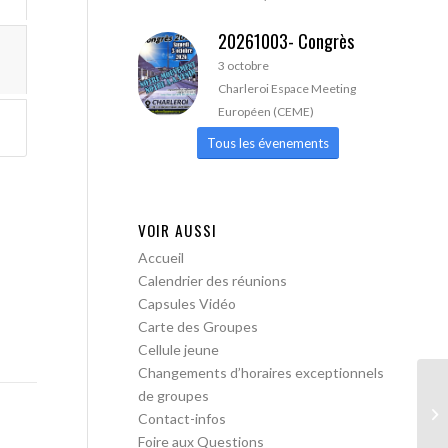
20261003- Congrès
3 octobre
Charleroi Espace Meeting
Européen (CEME)
Tous les évenements
VOIR AUSSI
Accueil
Calendrier des réunions
Capsules Vidéo
Carte des Groupes
Cellule jeune
Changements d’horaires exceptionnels
de groupes
AA
Contact-infos
Foire aux Questions