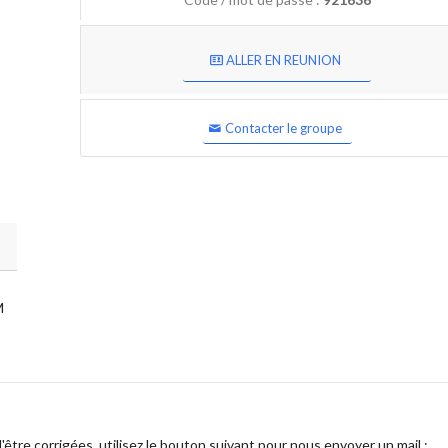
ALLER EN REUNION
Contacter le groupe
M
être corrigées, utilisez le bouton suivant pour nous envoyer un mail :