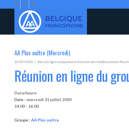
AA Plus oultre (Mercredi)
/
31/07/2030
dans
En ligne uniquement
,
Réunion de rétablissement
,
Réunio
Réunion en ligne du gro
Date/heure
Date -
mercredi 31 juillet 2030
14:00 - 16:00
Groupe :
AA Plus oultre