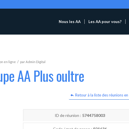
Nous les AA
Les AA pour vous?
/
n en ligne
par
Admin Digital
upe AA Plus oultre
Retour à la liste des réunions en 
ID de réunion :
5744758003
Code / mot de passe :
921636